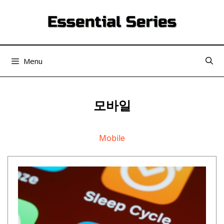
컨
텐
츠
로
건
Menu
너
뛰
기
모바일
Mobile